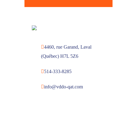
4460, rue Garand, Laval
(Québec) H7L 5Z6
514-333-8285
info@vddo-qat.com
MENU