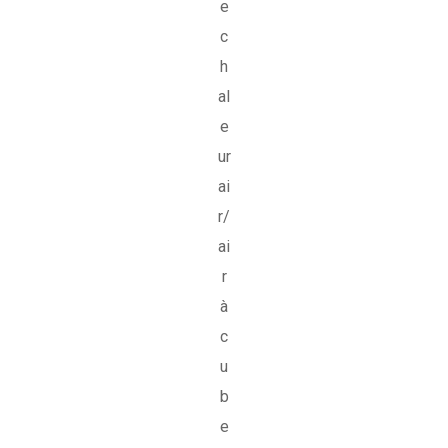
e
c
h
al
e
ur
ai
r/
ai
r
à
c
u
b
e