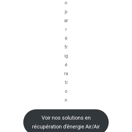
n
p
ar
r
é
fr
ig
é
ra
ti
o
n
Voir nos solutions en
récupération d’énergie Air/Air