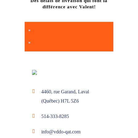
Des délais de livraison qui font la
différence avec Valent!
4460, rue Garand, Laval
(Québec) H7L 5Z6
514-333-8285
info@vddo-qat.com