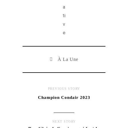
a
ti
v
e
À La Une
PREVIOUS STORY
Champion Condair 2023
NEXT STORY