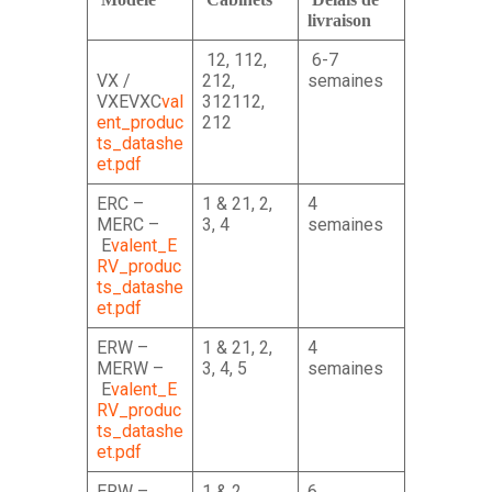
livraison
12, 112,
6-7
VX /
212,
semaines
VXEVXC
val
312112,
ent_produc
212
ts_datashe
et.pdf
ERC –
1 & 21, 2,
4
MERC –
3, 4
semaines
E
valent_E
RV_produc
ts_datashe
et.pdf
ERW –
1 & 21, 2,
4
MERW –
3, 4, 5
semaines
E
valent_E
RV_produc
ts_datashe
et.pdf
ERW –
1 & 2
6