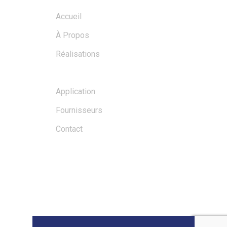
Accueil
À Propos
Réalisations
Blogue
Application
Fournisseurs
Contact
BLOGS