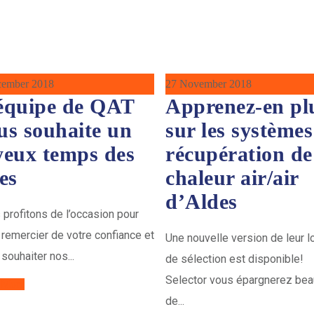
cember 2018
27 November 2018
équipe de QAT
Apprenez-en pl
us souhaite un
sur les systèmes
yeux temps des
récupération de
tes
chaleur air/air
d’Aldes
profitons de l’occasion pour
remercier de votre confiance et
Une nouvelle version de leur lo
souhaiter nos...
de sélection est disponible!
Selector vous épargnerez be
 More
de...