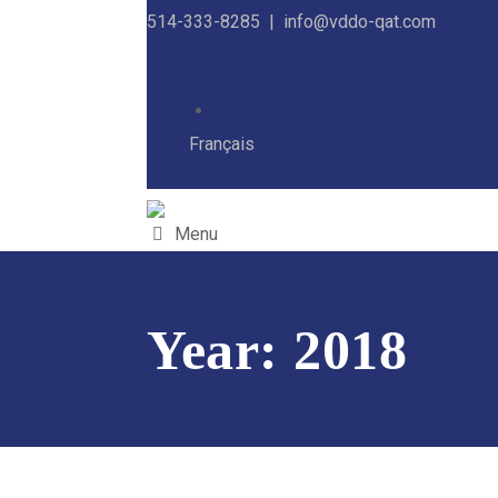
514-333-8285 |
info@vddo-qat.com
Français
Menu
Year:
2018