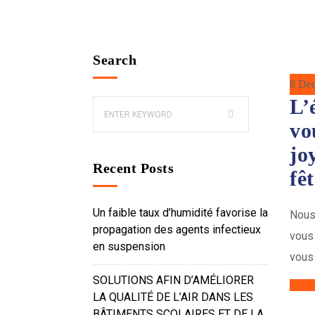
Search
8 De
L’
vo
jo
Recent Posts
fê
Un faible taux d’humidité favorise la
Nous 
propagation des agents infectieux
vous 
en suspension
vous 
SOLUTIONS AFIN D’AMÉLIORER
Read
LA QUALITÉ DE L’AIR DANS LES
BÂTIMENTS SCOLAIRES ET DE LA