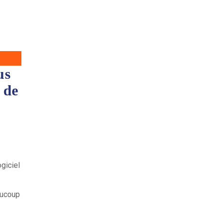
us
 de
giciel
aucoup