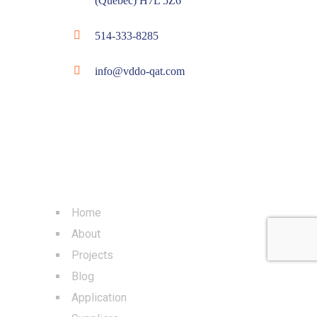
(Québec) H7L 5Z6
514-333-8285
info@vddo-qat.com
MENU
Home
About
Projects
Blog
Application