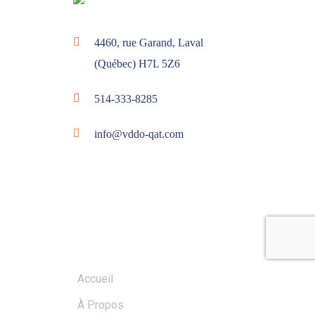
4460, rue Garand, Laval
(Québec) H7L 5Z6
514-333-8285
info@vddo-qat.com
MENU
Accueil
À Propos