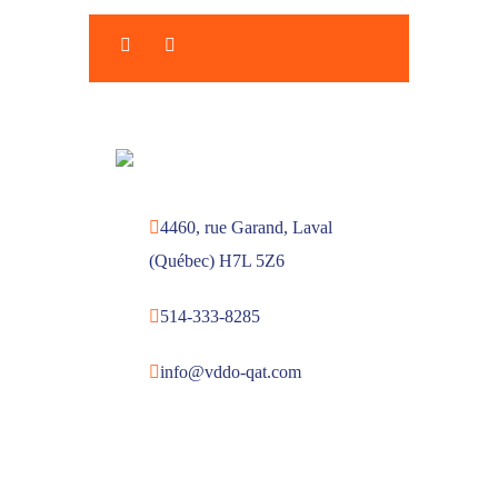
4460, rue Garand, Laval
(Québec) H7L 5Z6
514-333-8285
info@vddo-qat.com