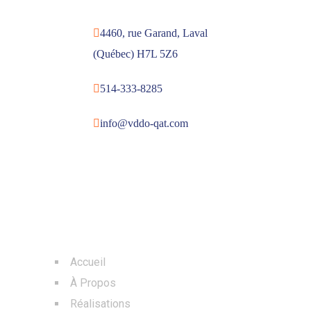
4460, rue Garand, Laval
(Québec) H7L 5Z6
514-333-8285
info@vddo-qat.com
MENU
Accueil
À Propos
Réalisations