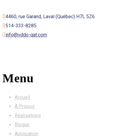
4460, rue Garand, Laval (Québec) H7L 5Z6
514-333-8285
info@vddo-qat.com
Menu
Accueil
À Propos
Réalisations
Blogue
Application