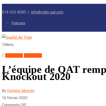
514-333-8285 |
info@vddo-qat.com
Français
Menu
Nouveauté
Partenariat
L’équipe de QAT rempo
Knockout 2020
By
Dominic Morroni
16 février 2020
Comments Off