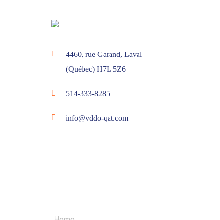
4460, rue Garand, Laval
(Québec) H7L 5Z6
514-333-8285
info@vddo-qat.com
MENU
Home