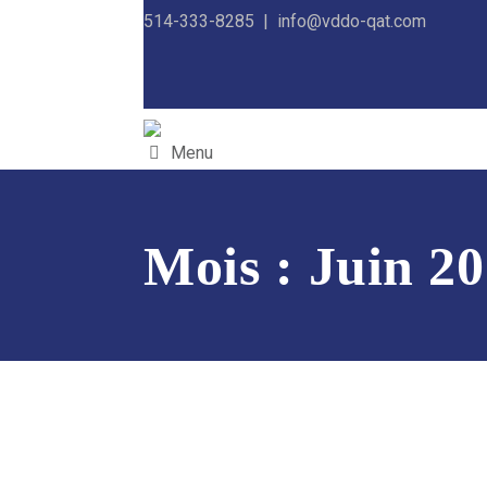
514-333-8285 |
info@vddo-qat.com
Menu
Mois :
Juin 2