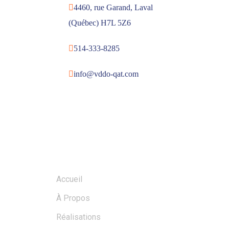
4460, rue Garand, Laval
(Québec) H7L 5Z6
514-333-8285
info@vddo-qat.com
MENU
Accueil
À Propos
Réalisations