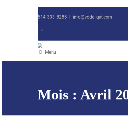
514-333-8285 |
info@vddo-qat.com
Menu
Mois :
Avril 2