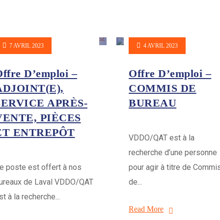
7 AVRIL 2023
4 AVRIL 2023
ffre D’emploi –
Offre D’emploi –
ADJOINT(E),
COMMIS DE
SERVICE APRÈS-
BUREAU
VENTE, PIÈCES
ET ENTREPÔT
VDDO/QAT est à la
recherche d’une personne
e poste est offert à nos
pour agir à titre de Commi
ureaux de Laval VDDO/QAT
de...
st à la recherche...
Read More