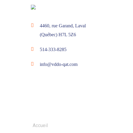
4460, rue Garand, Laval
(Québec) H7L 5Z6
514-333-8285
info@vddo-qat.com
MENU
Accueil